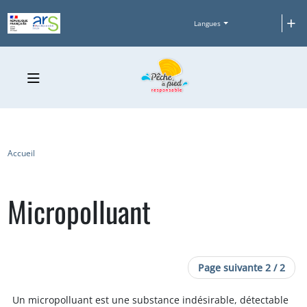
Aller au contenu principal
+
Langues
Fil d'Ariane
Accueil
Micropolluant
Pagination
Page suivante
Page suivante 2 / 2
Un micropolluant est une substance indésirable, détectable