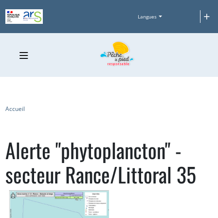
Aller au contenu principal
+
Langues
Fil d'Ariane
Accueil
Alerte "phytoplancton" -
secteur Rance/Littoral 35