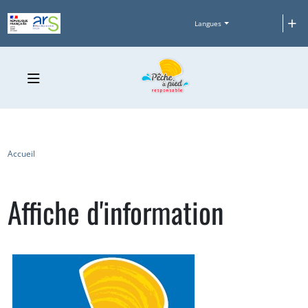
Aller au contenu principal
+
Langues
Fil d'Ariane
Accueil
Affiche d'information